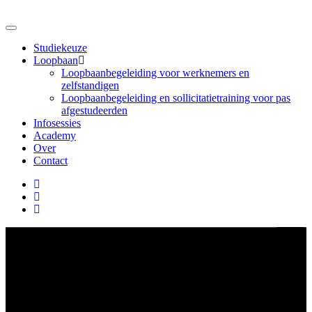
Studiekeuze
Loopbaan
Loopbaanbegeleiding voor werknemers en
zelfstandigen
Loopbaanbegeleiding en sollicitatietraining voor pas
afgestudeerden
Infosessies
Academy
Over
Contact