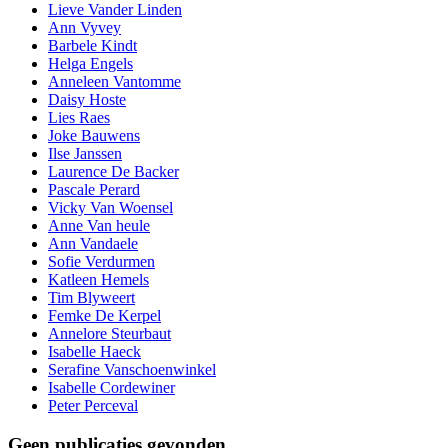
Lieve Vander Linden
Ann Vyvey
Barbele Kindt
Helga Engels
Anneleen Vantomme
Daisy Hoste
Lies Raes
Joke Bauwens
Ilse Janssen
Laurence De Backer
Pascale Perard
Vicky Van Woensel
Anne Van heule
Ann Vandaele
Sofie Verdurmen
Katleen Hemels
Tim Blyweert
Femke De Kerpel
Annelore Steurbaut
Isabelle Haeck
Serafine Vanschoenwinkel
Isabelle Cordewiner
Peter Perceval
Geen publicaties gevonden.