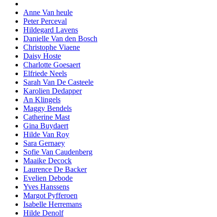
Anne Van heule
Peter Perceval
Hildegard Lavens
Danielle Van den Bosch
Christophe Viaene
Daisy Hoste
Charlotte Goesaert
Elfriede Neels
Sarah Van De Casteele
Karolien Dedapper
An Klingels
Maggy Bendels
Catherine Mast
Gina Buydaert
Hilde Van Roy
Sara Gernaey
Sofie Van Caudenberg
Maaike Decock
Laurence De Backer
Evelien Debode
Yves Hanssens
Margot Pyfferoen
Isabelle Herremans
Hilde Denolf